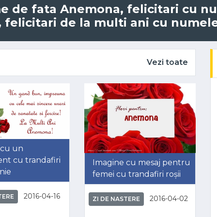
ume de fata Anemona, felicitari cu
felicitari de la multi ani cu nume
Vezi toate
 cu un
nt cu trandafiri
Imagine cu mesaj pentru
nie
femei cu trandafiri roșii
2016-04-16
TERE
2016-04-02
ZI DE NASTERE