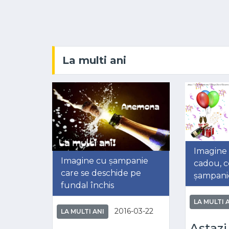
La multi ani
Imagine 
Imagine cu șampanie
cadou, co
care se deschide pe
șampani
fundal închis
LA MULTI 
2016-03-22
LA MULTI ANI
Astazi