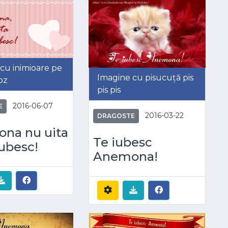
cu inimioare pe
Imagine cu pisucuță pis
oz
pis pis
2016-06-07
E
2016-03-22
DRAGOSTE
na nu uita
Te iubesc
iubesc!
Anemona!