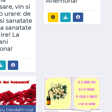
Anemona!
are, vin si
o urare: de
si sanatate
lta sanatate
cire! La
ani
ona!
u trandafiri roșii