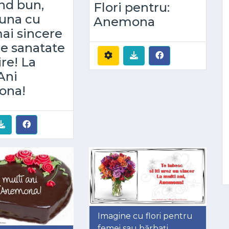
nd bun,
Flori pentru:
una cu
Anemona
ai sincere
de sanatate
ire! La
Ani
ona!
Imagine cu flori pentru
femei sau bărbați