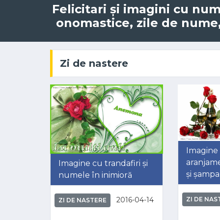
Felicitari și imagini cu n
onomastice, zile de nume, 
Zi de nastere
Imagine
aranjame
Imagine cu trandafiri și
și șampa
numele în inimioră
2016-04-14
ZI DE NAS
ZI DE NASTERE