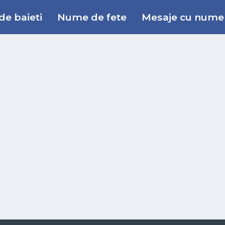
e baieti
Nume de fete
Mesaje cu nume