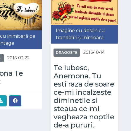
Imagine cu desen cu
cu inimioară pe
trandafiri și inimioară
intage
2016-10-14
DRAGOSTE
2016-03-22
E
Te iubesc,
ona Te
Anemona. Tu
c
esti raza de soare
ce-mi incalzeste
diminetile si
steaua ce-mi
vegheaza noptile
de-a pururi.