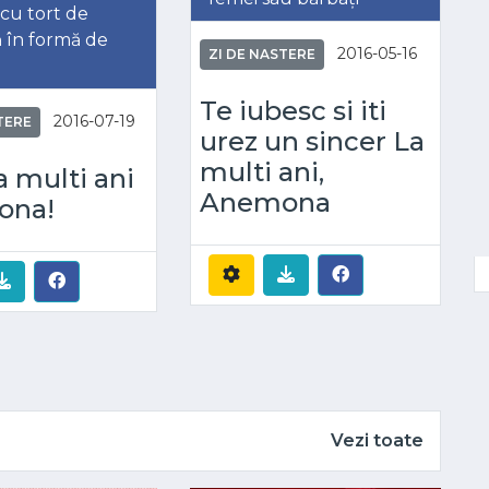
cu tort de
ă în formă de
2016-05-16
ZI DE NASTERE
Te iubesc si iti
2016-07-19
TERE
urez un sincer La
multi ani,
a multi ani
Anemona
ona!
Vezi toate