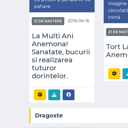
Imagine 
pahare
ciocolat
inimă
2016-04-16
ZI DE NASTERE
ZI DE NAS
La Multi Ani
Anemona!
Tort L
Sanatate, bucurii
Anem
si realizarea
tuturor
dorintelor.
Dragoste