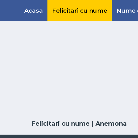
Acasa
Felicitari cu nume
Nume d
Felicitari cu nume
| Anemona