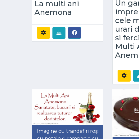
Un ga
La multi ani
impre
Anemona
cele m
urari 
si ferc
Multi 
Anem
Imagine cu trandafiri roșii
cu petale și șampanie cu