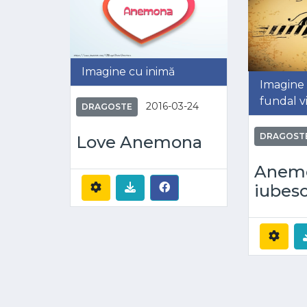
Imagine cu inimă
Imagine 
fundal v
2016-03-24
DRAGOSTE
DRAGOST
Love Anemona
Anem
iubes