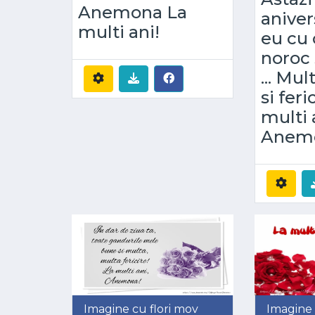
Anemona La
anivers
multi ani!
eu cu 
noroc 
... Mu
si feri
multi 
Anem
Imagine cu flori mov
Imagine c