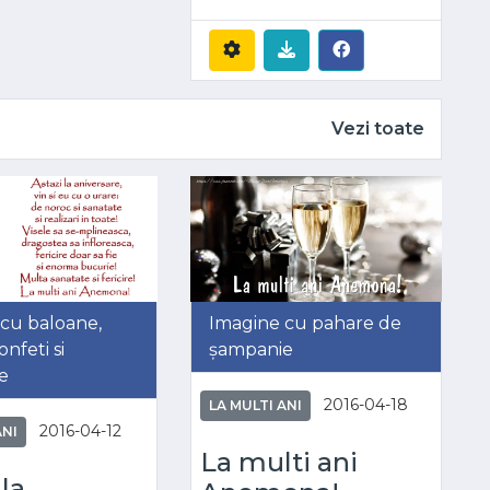
Vezi toate
cu baloane,
Imagine cu pahare de
nfeti si
șampanie
e
2016-04-18
LA MULTI ANI
2016-04-12
ANI
La multi ani
 la