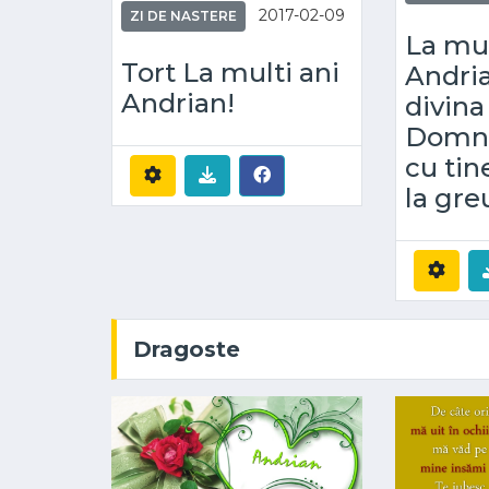
2017-02-09
ZI DE NASTERE
La mul
Tort La multi ani
Andri
Andrian!
divina
Domnul
cu tine
la gre
Dragoste