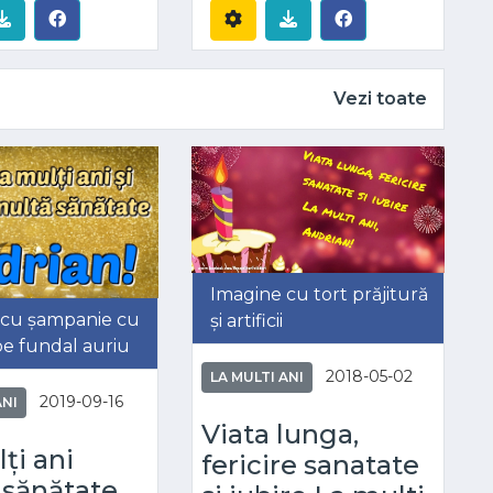
Vezi toate
Imagine cu tort prăjitură
 cu șampanie cu
și artificii
e fundal auriu
2018-05-02
LA MULTI ANI
2019-09-16
ANI
Viata lunga,
ți ani
fericire sanatate
 sănătate