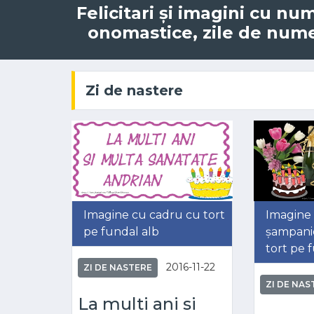
Felicitari și imagini cu nu
onomastice, zile de nume,
Zi de nastere
Imagine cu cadru cu tort
Imagine 
pe fundal alb
șampanie
tort pe 
2016-11-22
ZI DE NASTERE
ZI DE NAS
La multi ani si