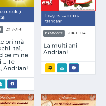
cu ursuleți
Imagine cu inimi și
iți
trandafiri
2017-01-11
E
2016-09-14
DRAGOSTE
e ori mă
La multi ani
ochii tai,
Andrian!
d pe mine
... Te
, Andrian!