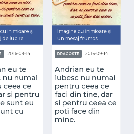
cu inimioare și
Imagine cu inimioare și
 de iubire
un mesaj frumos
2016-09-14
2016-09-14
E
DRAGOSTE
n eu te
Andrian eu te
c nu numai
iubesc nu numai
u ceea ce
pentru ceea ce
ar si pentru
faci din tine, dar
e sunt eu
si pentru ceea ce
sunt cu
poti face din
mine.