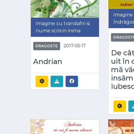
Imagine 
îndrăgost
Imagine cu trandafiri si
nume scris in inima
DRAGOST
2017-05-17
DRAGOSTE
De cât
uit în 
Andrian
mă vă
insămi 
iubesc