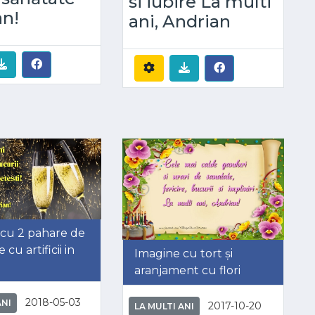
si iubire La multi
an!
ani, Andrian
 cu 2 pahare de
cu artificii in
Imagine cu tort și
aranjament cu flori
2018-05-03
ANI
2017-10-20
LA MULTI ANI