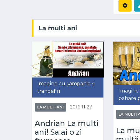
La multi ani
Imagine cu șampanie și
Imagine
trandafiri
pahare p
2016-11-27
LA MULTI ANI
LA MULTI 
Andrian La multi
La mul
ani! Sa ai o zi
multă