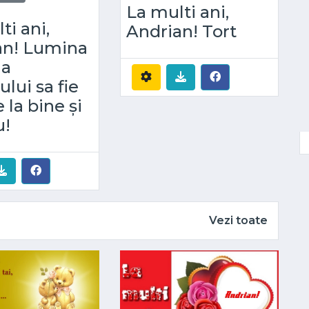
La multi ani,
ti ani,
Andrian! Tort
an! Lumina
 a
ui sa fie
 la bine și
u!
Vezi toate