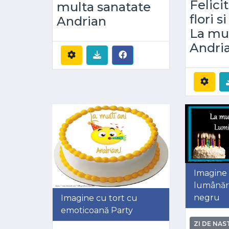
Felicit
multa sanatate
flori 
Andrian
La mul
Andri
Imagine 
lumânări
negru
Imagine cu tort cu
emoticoană Party
ZI DE NAS