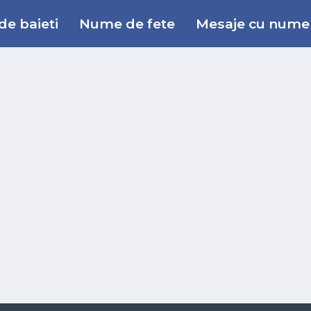
e baieti
Nume de fete
Mesaje cu nume