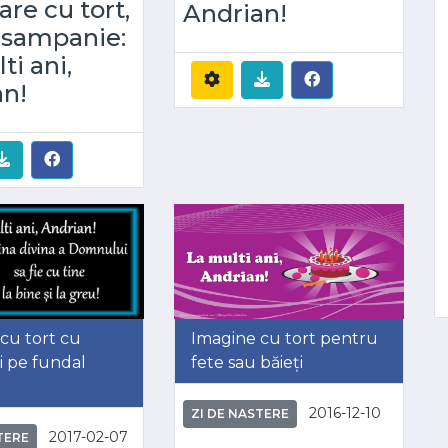
are cu tort,
Andrian!
si sampanie:
ti ani,
an!
cu tort cu
Imagine cu tort pentru
 pe fundal
fete sau băieți
2016-12-10
ZI DE NASTERE
2017-02-07
TERE