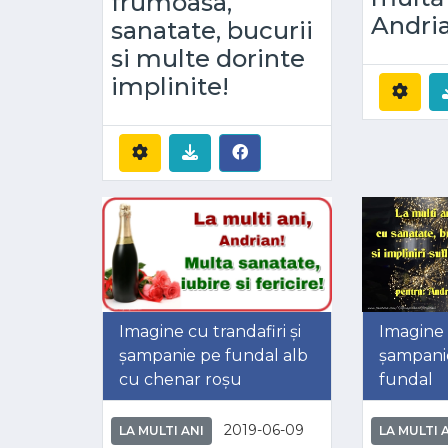
frumoasa,
Andri
sanatate, bucurii
si multe dorinte
implinite!
Imagine cu trandafiri și
Imagine
șampanie pe fundal alb
șampanie 
cu chenar roșu
fundal
2019-06-09
LA MULTI ANI
LA MULTI 