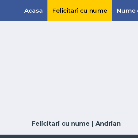
Acasa
Felicitari cu nume
Nume d
Felicitari cu nume
| Andrian