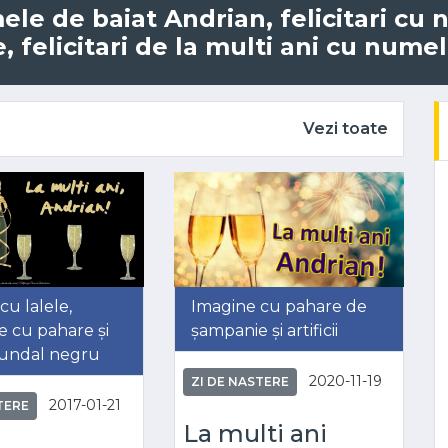
mele de baiat Andrian, felicitari c
 felicitari de la multi ani cu numel
Vezi toate
cu lalele,
Imagine cu pahare de
 cu pahare și
șampanie și artificii
fundal negru
2020-11-19
ZI DE NASTERE
2017-01-21
TERE
La multi ani