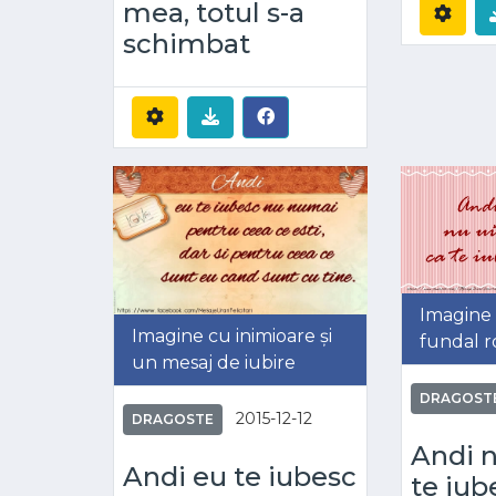
mea, totul s-a
schimbat
Imagine 
Imagine cu inimioare și
fundal r
un mesaj de iubire
DRAGOST
2015-12-12
DRAGOSTE
Andi n
Andi eu te iubesc
te iub