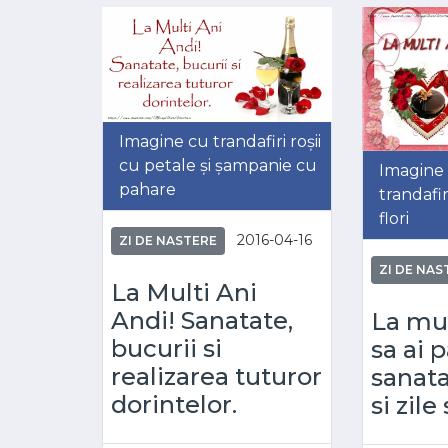
Imagine cu trandafiri roșii
cu petale și șampanie cu
Imagine 
pahare
trandafi
flori
2016-04-16
ZI DE NASTERE
ZI DE NAS
La Multi Ani
Andi! Sanatate,
La mul
bucurii si
sa ai 
realizarea tuturor
sanata
dorintelor.
si zile