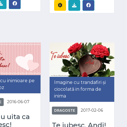
cu inimioare pe
Imagine cu trandafiri și
oz
ciocolată in forma de
inima
2016-06-07
E
2017-02-06
DRAGOSTE
u uita ca
esc!
Te iubesc, Andi!