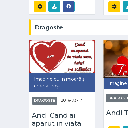
Dragoste
Imagine cu inimioară și
Imagine 
chenar roșu
DRAGOST
2016-03-17
DRAGOSTE
Andi T
Andi Cand ai
aparut in viata