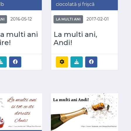
lb
ciocolată și frișcă
2016-05-12
2017-02-01
ANI
LA MULTI ANI
a multi ani
La multi ani,
ire!
Andi!