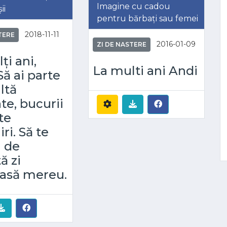
Imagine cu cadou
ii
pentru bărbați sau femei
2018-11-11
TERE
2016-01-09
ZI DE NASTERE
ți ani,
La multi ani Andi
Să ai parte
ltă
te, bucurii
te
ri. Să te
i de
ă zi
asă mereu.