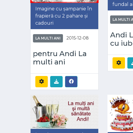
fundal a
Imagine cu șampanie în
frapieră cu 2 pahare și
LA MULTI 
cadouri
Andi L
2015-12-08
LA MULTI ANI
cu iub
pentru Andi La
multi ani