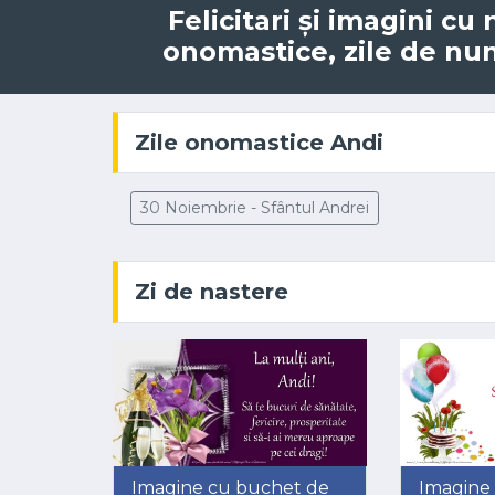
Felicitari și imagini c
onomastice, zile de nume
Zile onomastice Andi
30 Noiembrie - Sfântul Andrei
Zi de nastere
Imagine cu buchet de
Imagine 