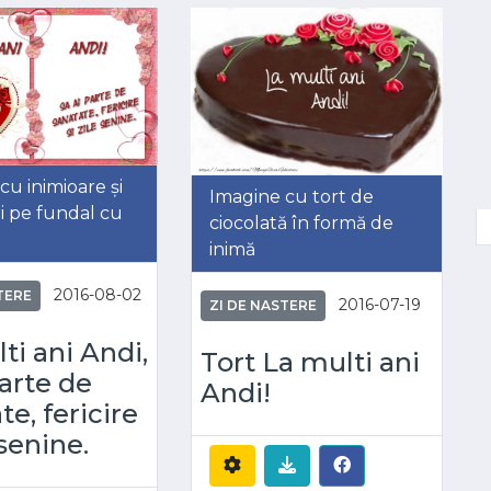
cu inimioare și
Imagine cu tort de
ri pe fundal cu
ciocolată în formă de
inimă
2016-08-02
TERE
2016-07-19
ZI DE NASTERE
ti ani Andi,
Tort La multi ani
parte de
Andi!
te, fericire
 senine.