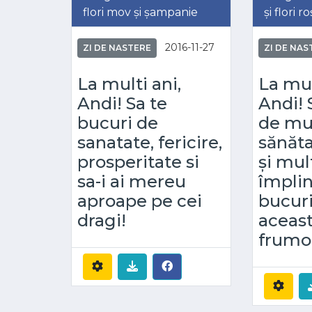
flori mov și șampanie
și flori roș
2016-11-27
ZI DE NASTERE
ZI DE NAS
La multi ani,
La mul
Andi! Sa te
Andi! 
bucuri de
de mu
sanatate, fericire,
sănăta
prosperitate si
și mul
sa-i ai mereu
împlini
aproape pe cei
bucur
dragi!
aceast
frumo