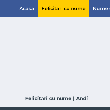
Acasa
Felicitari cu nume
Nume d
Felicitari cu nume
| Andi