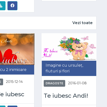
Vezi toate
Imagine cu ursuleț,
cu 2 inimioare
fluturi și flori
2015-12-14
E
2016-01-08
DRAGOSTE
e iubesc
Te iubesc Andi!