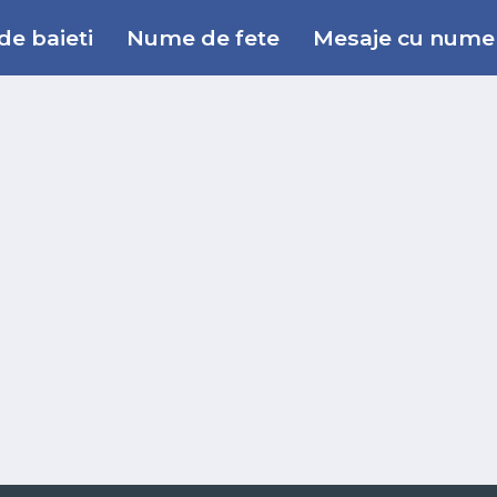
e baieti
Nume de fete
Mesaje cu nume