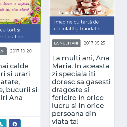
Imagine cu tartă de
ciocolată și trandafiri
cu tort și
nt cu flori
2017-05-25
LA MULTI ANI
2017-10-20
ANI
La multi ani, Ana
Maria. In aceasta
ai calde
zi speciala iti
i si urari
doresc sa gasesti
atate,
dragoste si
e, bucurii si
fericire in orice
iri Ana
lucru si in orice
persoana din
viata ta!