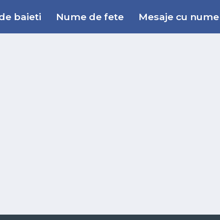
e baieti
Nume de fete
Mesaje cu nume