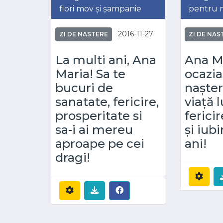
flori mov și șampanie
pentru 
2016-11-27
ZI DE NASTERE
ZI DE NAS
La multi ani, Ana
Ana Ma
Maria! Sa te
ocazia
bucuri de
nașter
sanatate, fericire,
viață 
prosperitate si
ferici
sa-i ai mereu
și iubi
aproape pe cei
ani!
dragi!