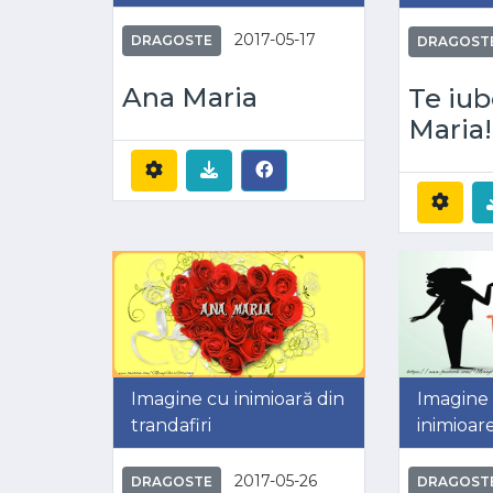
2017-05-17
DRAGOSTE
DRAGOST
Ana Maria
Te iub
Maria!
Imagine cu inimioară din
Imagine
trandafiri
inimioar
2017-05-26
DRAGOSTE
DRAGOST