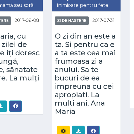
mamă sau soră
inimioare pentru fete
2017-08-08
2017-07-31
TERE
ZI DE NASTERE
ria, cu
O zi din an este a
 zilei de
ta. Si pentru ca e
e iți doresc
a ta este cea mai
lungă,
frumoasa zi a
re, sănatate
anului. Sa te
re. La mulți
bucuri de ea
impreuna cu cei
apropiati. La
multi ani, Ana
Maria