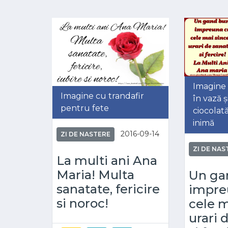
Imagine c
Imagine cu trandafir
în vază ș
pentru fete
ciocolat
inimă
2016-09-14
ZI DE NASTERE
ZI DE NAS
La multi ani Ana
Maria! Multa
Un ga
sanatate, fericire
impre
si noroc!
cele m
urari 