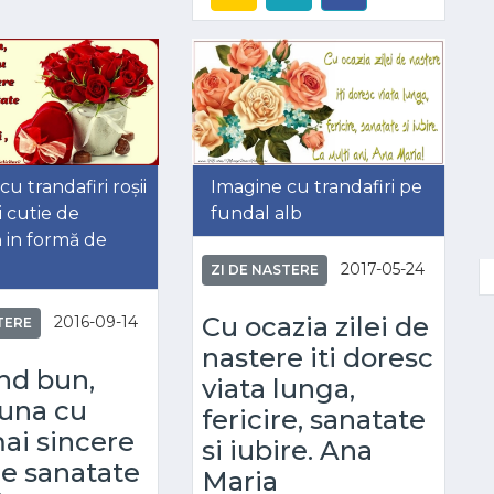
u trandafiri roșii
Imagine cu trandafiri pe
i cutie de
fundal alb
ă in formă de
2017-05-24
ZI DE NASTERE
Cu ocazia zilei de
2016-09-14
TERE
nastere iti doresc
nd bun,
viata lunga,
una cu
fericire, sanatate
ai sincere
si iubire. Ana
de sanatate
Maria