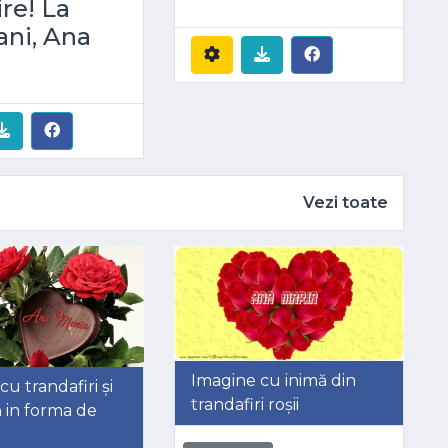
ire! La
ani, Ana
Vezi toate
Imagine cu inimă din
u trandafiri și
trandafiri roșii
ă in forma de