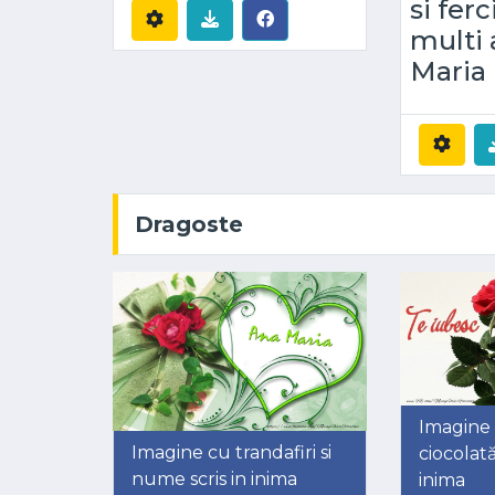
si ferc
multi 
Maria
Dragoste
Imagine c
Imagine cu trandafiri si
ciocolat
nume scris in inima
inima