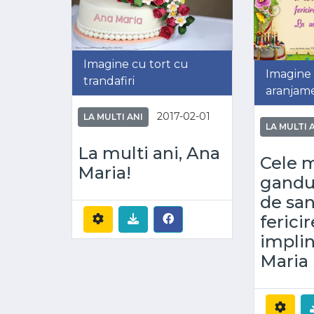
Imagine cu tort cu
Imagine 
trandafiri
aranjame
2017-02-01
LA MULTI ANI
LA MULTI 
La multi ani, Ana
Cele m
Maria!
gandur
de san
fericir
implin
Maria