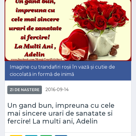
Imagine cu trandafiri roșii în vază și cutie de
ciocolată in formă de inimă
2016-09-14
ZI DE NASTERE
Un gand bun, impreuna cu cele
mai sincere urari de sanatate si
fercire! La multi ani, Adelin