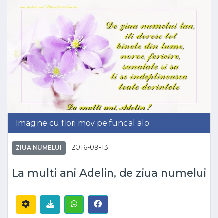
Imagine cu flori mov pe fundal alb
2016-09-13
ZIUA NUMELUI
La multi ani Adelin, de ziua numelui