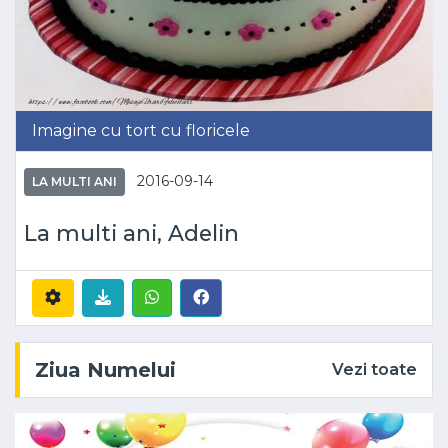
Imagine cu tort cu floricele
2016-09-14
LA MULTI ANI
La multi ani, Adelin
Ziua Numelui
Vezi toate