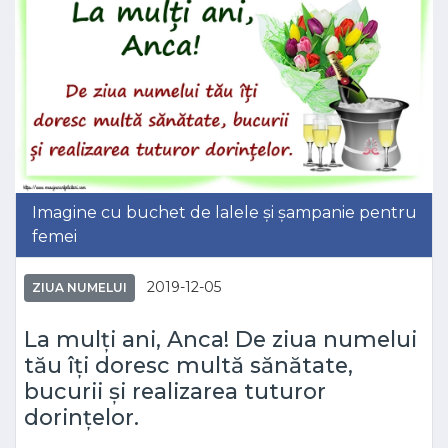
Imagine cu buchet de lalele și șampanie pentru
femei
2019-12-05
ZIUA NUMELUI
La mulți ani, Anca! De ziua numelui
tău îți doresc multă sănătate,
bucurii și realizarea tuturor
dorințelor.