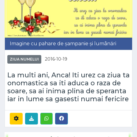
Imagine cu pahare de șampanie și lumânări
2016-10-19
ZIUA NUMELUI
La multi ani, Anca! Iti urez ca ziua ta
onomastica sa iti aduca o raza de
soare, sa ai inima plina de speranta
iar in lume sa gasesti numai fericire