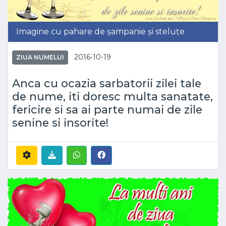
Imagine cu pahare de șampanie și steluțe
2016-10-19
ZIUA NUMELUI
Anca cu ocazia sarbatorii zilei tale
de nume, iti doresc multa sanatate,
fericire si sa ai parte numai de zile
senine si insorite!