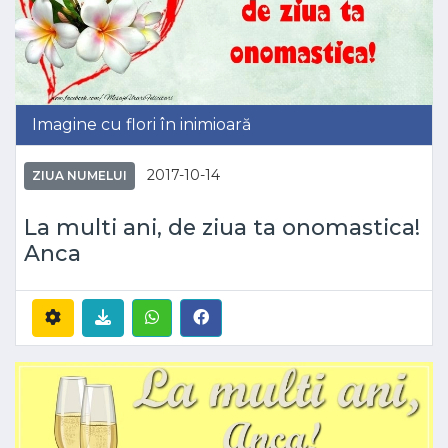
Imagine cu flori în inimioară
2017-10-14
ZIUA NUMELUI
La multi ani, de ziua ta onomastica!
Anca