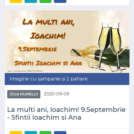
Imagine cu șampanie și 2 pahare
2020-09-09
ZIUA NUMELUI
La multi ani, Ioachim! 9.Septembrie
- Sfintii Ioachim si Ana