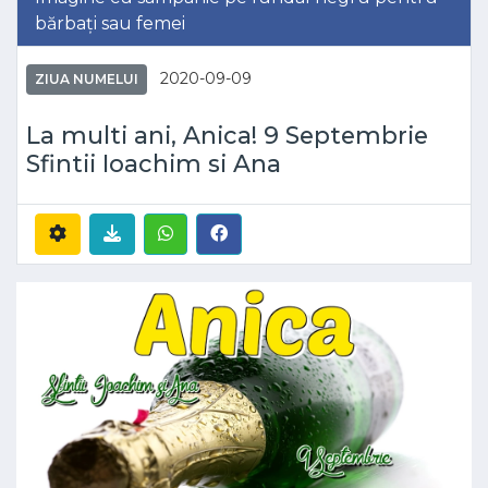
bărbați sau femei
2020-09-09
ZIUA NUMELUI
La multi ani, Anica! 9 Septembrie
Sfintii Ioachim si Ana