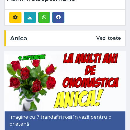
Anica
Vezi toate
Imagine cu 7 trandafiri roșii în vază pentru o
prietenă