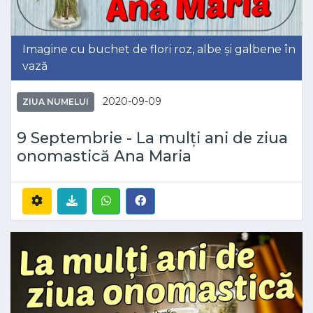
Imagine cu buchet de flori roz, albe și galbene în
vază
2020-09-09
ZIUA NUMELUI
9 Septembrie - La mulți ani de ziua
onomastică Ana Maria