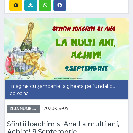
Imagine cu șampanie la gheața pe fundal cu
baloane
2020-09-09
ZIUA NUMELUI
Sfintii Ioachim si Ana La multi ani,
Achim! 9.Septembrie