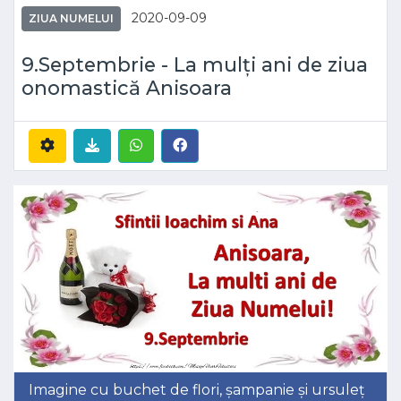
2020-09-09
ZIUA NUMELUI
9.Septembrie - La mulți ani de ziua
onomastică Anisoara
Imagine cu buchet de flori, șampanie și ursuleț