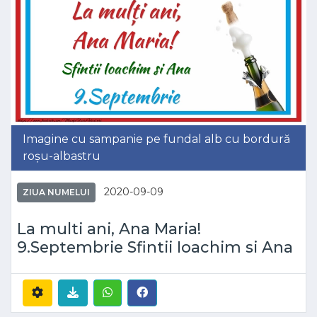
Imagine cu sampanie pe fundal alb cu bordură
roșu-albastru
2020-09-09
ZIUA NUMELUI
La multi ani, Ana Maria!
9.Septembrie Sfintii Ioachim si Ana