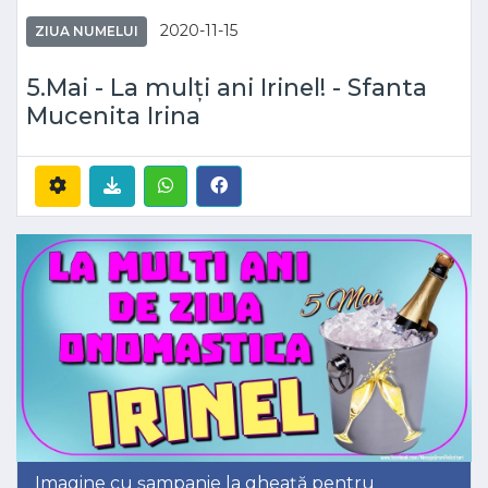
2020-11-15
ZIUA NUMELUI
5.Mai - La mulți ani Irinel! - Sfanta
Mucenita Irina
Imagine cu șampanie la gheață pentru