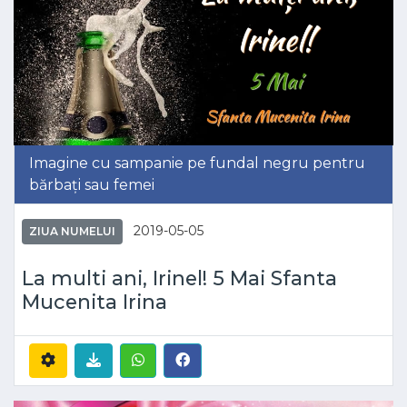
Imagine cu sampanie pe fundal negru pentru
bărbați sau femei
2019-05-05
ZIUA NUMELUI
La multi ani, Irinel! 5 Mai Sfanta
Mucenita Irina