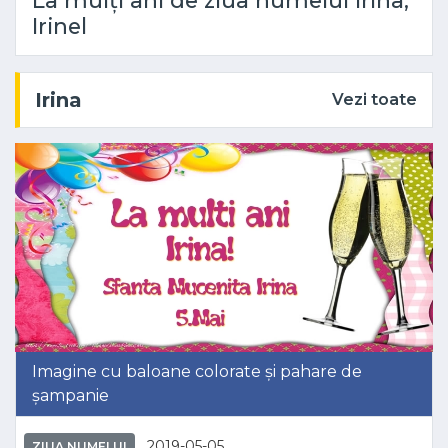
La mulți ani de ziua numelui Irina,
Irinel
Irina
Vezi toate
Imagine cu baloane colorate și pahare de
șampanie
2019-05-05
ZIUA NUMELUI