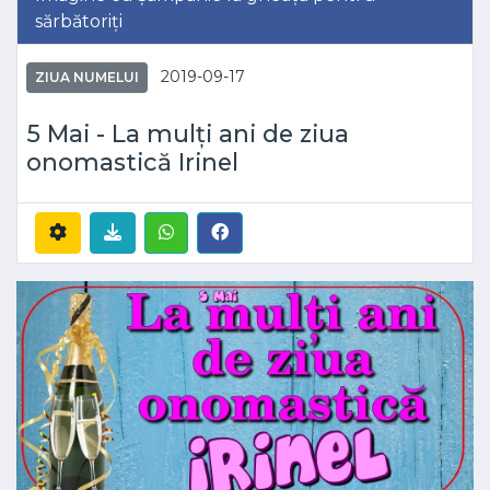
sărbătoriți
2019-09-17
ZIUA NUMELUI
5 Mai - La mulți ani de ziua
onomastică Irinel