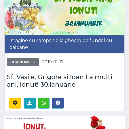
Imagine cu șampanie la gheața pe fundal cu
baloane
2019-01-17
ZIUA NUMELUI
Sf. Vasile, Grigore si Ioan La multi
ani, Ionut! 30.Ianuarie