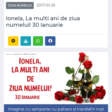
2017-01-25
ZIUA NUMELUI
Ionela, La multi ani de ziua
numelui! 30 Ianuarie
Imagine cu sampanie cu pahare și trandafiri roșii