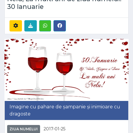
30 Ianuarie
Imagine cu pahare de șampanie și inimioare cu
dragoste
2017-01-25
ZIUA NUMELUI