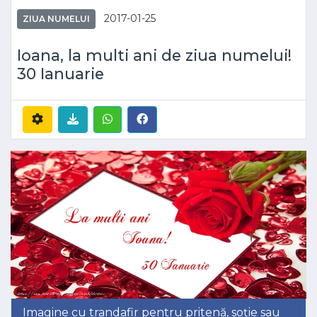
2017-01-25
ZIUA NUMELUI
Ioana, la multi ani de ziua numelui!
30 Ianuarie
Imagine cu trandafir pentru pritenă, soție sau