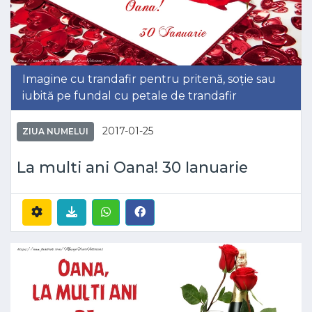
Imagine cu trandafir pentru pritenă, soție sau
iubită pe fundal cu petale de trandafir
2017-01-25
ZIUA NUMELUI
La multi ani Oana! 30 Ianuarie