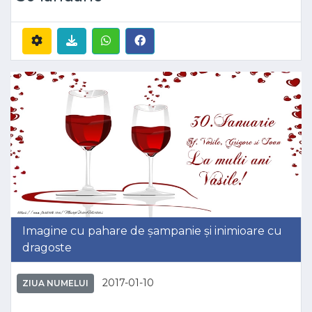
Imagine cu pahare de șampanie și inimioare cu
dragoste
2017-01-10
ZIUA NUMELUI