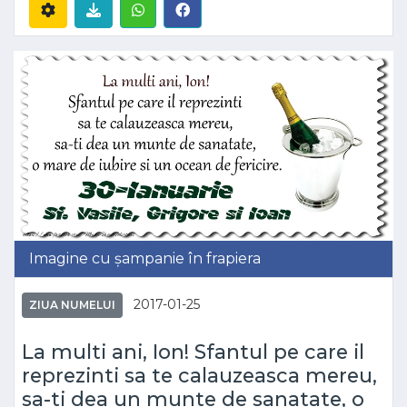
Imagine cu șampanie în frapiera
2017-01-25
ZIUA NUMELUI
La multi ani, Ion! Sfantul pe care il
reprezinti sa te calauzeasca mereu,
sa-ti dea un munte de sanatate, o