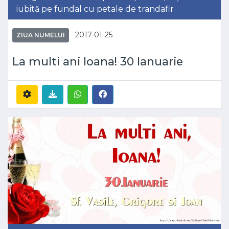
iubită pe fundal cu petale de trandafir
2017-01-25
ZIUA NUMELUI
La multi ani Ioana! 30 Ianuarie