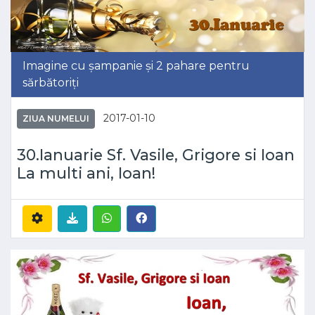
Imagine cu șampanie și 2 pahare pentru
sărbătoriți
2017-01-10
ZIUA NUMELUI
30.Ianuarie Sf. Vasile, Grigore si Ioan
La multi ani, Ioan!