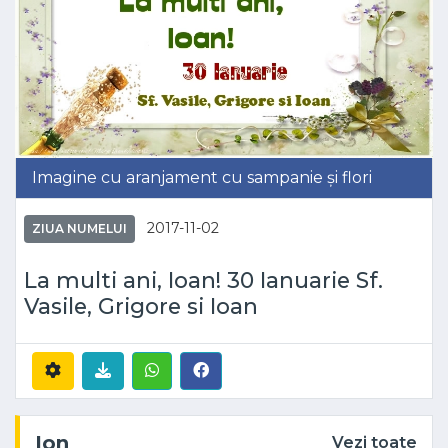
Imagine cu aranjament cu sampanie și flori
2017-11-02
ZIUA NUMELUI
La multi ani, Ioan! 30 Ianuarie Sf.
Vasile, Grigore si Ioan
Ion
Vezi toate