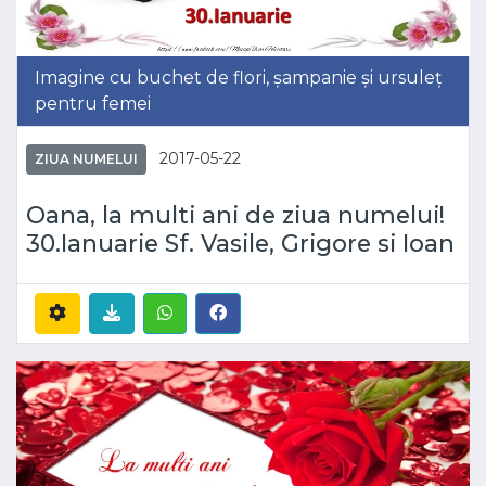
Imagine cu buchet de flori, șampanie și ursuleț
pentru femei
2017-05-22
ZIUA NUMELUI
Oana, la multi ani de ziua numelui!
30.Ianuarie Sf. Vasile, Grigore si Ioan