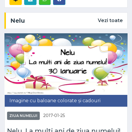
Nelu
Vezi toate
Imagine cu baloane colorate și cadouri
2017-01-25
ZIUA NUMELUI
Nelu, La multi ani de ziua numelui!