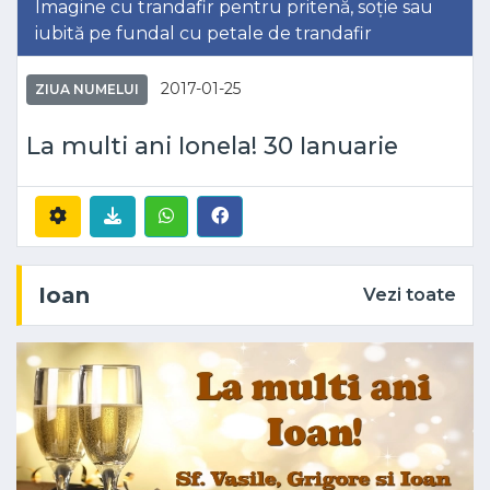
Imagine cu trandafir pentru pritenă, soție sau
iubită pe fundal cu petale de trandafir
2017-01-25
ZIUA NUMELUI
La multi ani Ionela! 30 Ianuarie
Ioan
Vezi toate