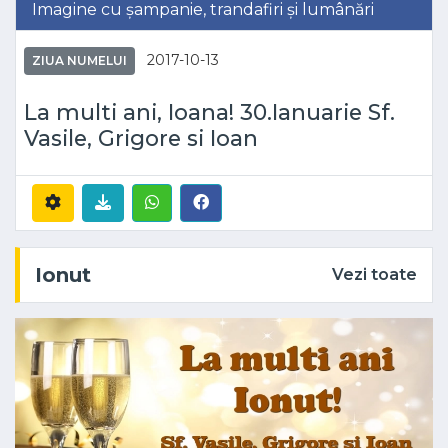
Imagine cu șampanie, trandafiri și lumânări
2017-10-13
ZIUA NUMELUI
La multi ani, Ioana! 30.Ianuarie Sf.
Vasile, Grigore si Ioan
Ionut
Vezi toate