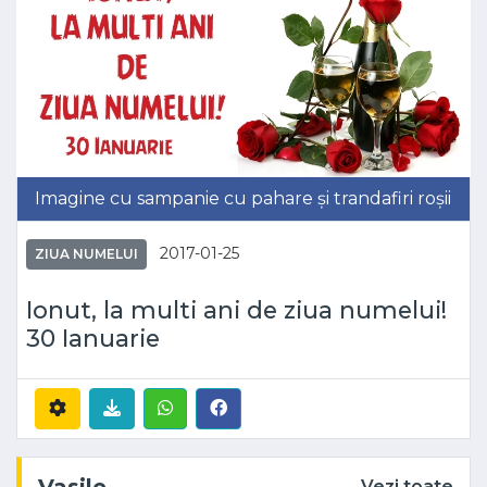
Imagine cu sampanie cu pahare și trandafiri roșii
2017-01-25
ZIUA NUMELUI
Ionut, la multi ani de ziua numelui!
30 Ianuarie
Vezi toate