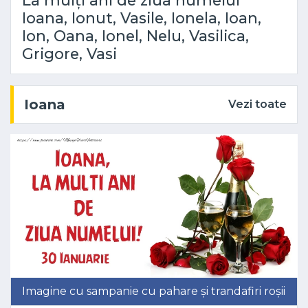
La mulți ani de ziua numelui
Ioana, Ionut, Vasile, Ionela, Ioan,
Ion, Oana, Ionel, Nelu, Vasilica,
Grigore, Vasi
Ioana
Vezi toate
Imagine cu sampanie cu pahare și trandafiri roșii