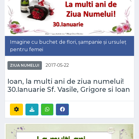
Imagine cu buchet de flori, șampanie și ursuleț
pentru femei
2017-05-22
ZIUA NUMELUI
Ioan, la multi ani de ziua numelui!
30.Ianuarie Sf. Vasile, Grigore si Ioan