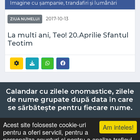
Imagine cu șampanie, trandafiri și lumânări
2017-10-13
ZIUA NUMELUI
La multi ani, Teo! 20.Aprilie Sfantul
Teotim
Calandar cu zilele onomastice, zilele
de nume grupate după data în care
se sărbătește pentru fiecare nume.
Acest site foloseste cookie-uri
Am inteles!
pentru a oferi servicii, pentru a
Lista cu nume
Căutari
Zile Onomastice
personaliza anunturi si pentru a analiza traficul.