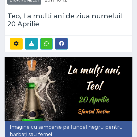
2017-10-12
ZIUA NUMELUI
Teo, La multi ani de ziua numelui!
20 Aprilie
Imagine cu sampanie pe fundal negru pentru
bărbați sau femei