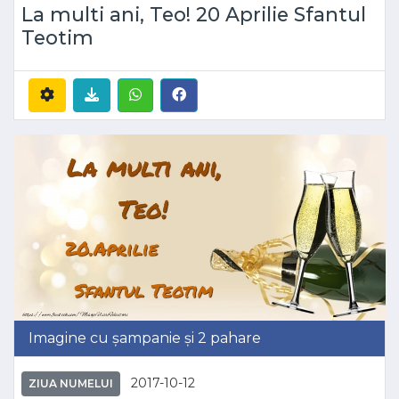
La multi ani, Teo! 20 Aprilie Sfantul
Teotim
Imagine cu șampanie și 2 pahare
2017-10-12
ZIUA NUMELUI