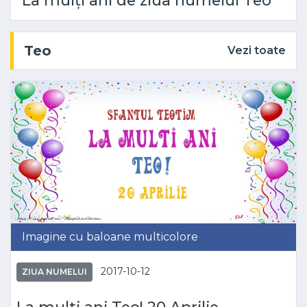
La mulți ani de ziua numelui Teo
Teo
Vezi toate
Imagine cu baloane multicolore
2017-10-12
ZIUA NUMELUI