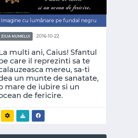
Imagine cu lumânare pe fundal negru
2016-10-22
ZIUA NUMELUI
La multi ani, Caius! Sfantul
pe care il reprezinti sa te
calauzeasca mereu, sa-ti
dea un munte de sanatate,
o mare de iubire si un
ocean de fericire.