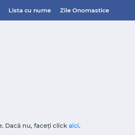
Lista cu nume
Zile Onomastice
. Dacă nu, faceți click
aici
.