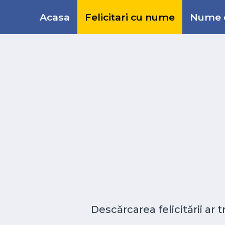
Acasa
Felicitari cu nume
Nume d
Descărcarea felicitării ar