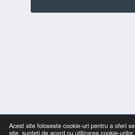
Acest site foloseste cookie-uri pentru a oferi ser
Lista cu
site, sunteti de acord cu utilizarea cookie-urilor.