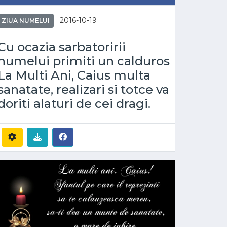
2016-10-19
ZIUA NUMELUI
Cu ocazia sarbatoririi
numelui primiti un calduros
La Multi Ani, Caius multa
sanatate, realizari si totce va
doriti alaturi de cei dragi.