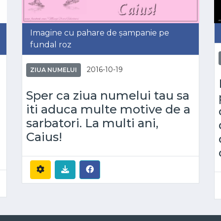
Imagine cu pahare de șampanie pe
fundal roz
2016-10-19
ZIUA NUMELUI
Sper ca ziua numelui tau sa
iti aduca multe motive de a
sarbatori. La multi ani,
Caius!