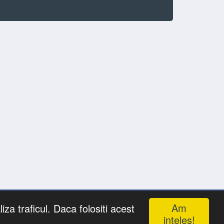
Am
iza traficul. Daca folositi acest
i Animate
inteles!