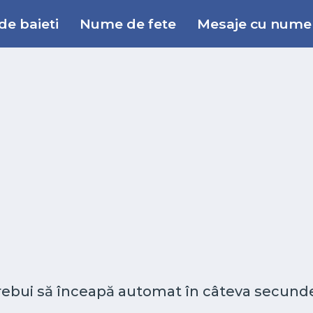
e baieti
Nume de fete
Mesaje cu nume
 trebui să înceapă automat în câteva secunde