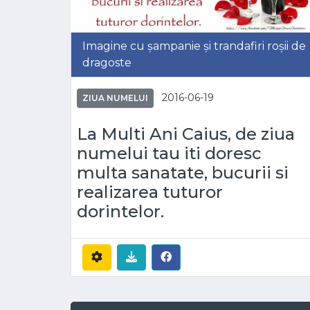
Imagine cu șampanie și trandafiri roșii de
dragoste
2016-06-19
ZIUA NUMELUI
La Multi Ani Caius, de ziua
numelui tau iti doresc
multa sanatate, bucurii si
realizarea tuturor
dorintelor.