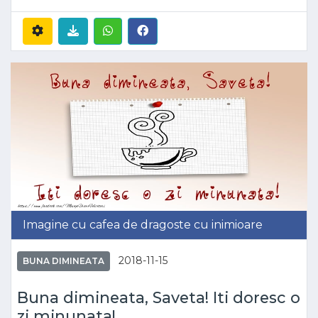
Imagine cu cafea de dragoste cu inimioare
2018-11-15
BUNA DIMINEATA
Buna dimineata, Saveta! Iti doresc o
zi minunata!